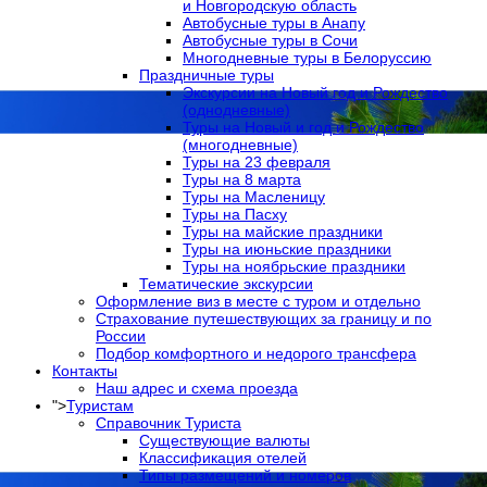
и Новгородскую область
Автобусные туры в Анапу
Автобусные туры в Сочи
Многодневные туры в Белоруссию
Праздничные туры
Экскурсии на Новый год и Рождество
(однодневные)
Туры на Новый и год и Рождество
(многодневные)
Туры на 23 февраля
Туры на 8 марта
Туры на Масленицу
Туры на Пасху
Туры на майские праздники
Туры на июньские праздники
Туры на ноябрьские праздники
Тематические экскурсии
Оформление виз в местe с туром и отдельно
Страхование путешествующих за границу и по
России
Подбор комфортного и недорого трансфера
Контакты
Наш адрес и схема проезда
">
Туристам
Справочник Туриста
Существующие валюты
Классификация отелей
Типы размещений и номеров