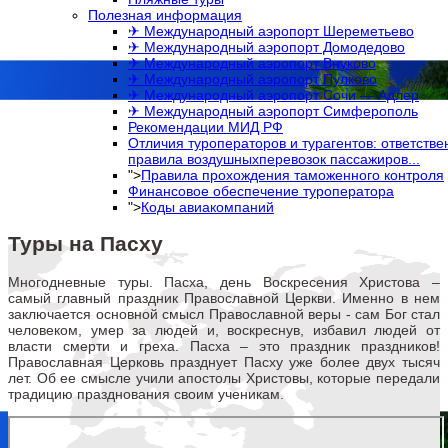
Полезная информация
✈ Международный аэропорт Шереметьево
✈ Международный аэропорт Домодедово
✈ Международный аэропорт Внуково
✈ Международный аэропорт Пулково
✈ Международный аэропорт Сочи — Адлер
✈ Международный аэропорт Симферополь
Рекомендации МИД РФ
Отличия туроператоров и турагентов: ответств
правила воздушныхперевозок пассажиров...
">
Правила прохождения таможенного контроля
Финансовое обеспечение туроператора
">
Коды авиакомпаний
Туры на Пасху
Многодневные туры. Пасха, день Воскресения Христова –
самый главный праздник Православной Церкви. Именно в нем
заключается основной смысл Православной веры - сам Бог стал
человеком, умер за людей и, воскреснув, избавил людей от
власти смерти и греха. Пасха – это праздник праздников!
Православная Церковь празднует Пасху уже более двух тысяч
лет. Об ее смысле учили апостолы Христовы, которые передали
традицию празднования своим ученикам.