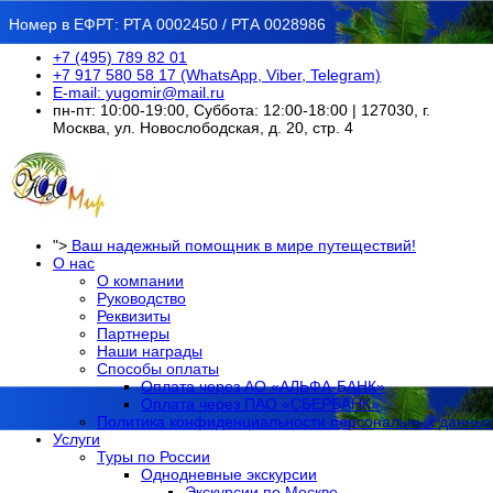
Номер в ЕФРТ: РТА 0002450 / РТА 0028986
+7 (495) 789 82 01
+7 917 580 58 17 (WhatsApp, Viber, Telegram)
E-mail: yugomir@mail.ru
пн-пт: 10:00-19:00, Суббота: 12:00-18:00 | 127030, г.
Москва, ул. Новослободская, д. 20, стр. 4
">
Ваш надежный помощник в мире путеществий!
О нас
О компании
Руководство
Реквизиты
Партнеры
Наши награды
Способы оплаты
Оплата через АО «АЛЬФА-БАНК»
Оплата через ПАО «СБЕРБАНК»
Политика конфиденциальности персональных данных
Услуги
Туры по России
Однодневные экскурсии
Экскурсии по Москве