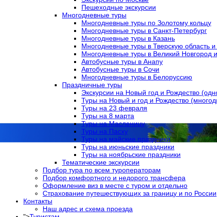
Пешеходные экскурсии
Многодневные туры
Многодневные туры по Золотому кольцу
Многодневные туры в Санкт-Петербург
Многодневные туры в Казань
Многодневные туры в Тверскую область и 
Многодневные туры в Великий Новгород и
Автобусные туры в Анапу
Автобусные туры в Сочи
Многодневные туры в Белоруссию
Праздничные туры
Экскурсии на Новый год и Рождество (од
Туры на Новый и год и Рождество (много
Туры на 23 февраля
Туры на 8 марта
Туры на Масленицу
Туры на Пасху
Туры на майские праздники
Туры на июньские праздники
Туры на ноябрьские праздники
Тематические экскурсии
Подбор тура по всем туроператорам
Подбор комфортного и недорого трансфера
Оформление виз в местe с туром и отдельно
Страхование путешествующих за границу и по России
Контакты
Наш адрес и схема проезда
">
Туристам