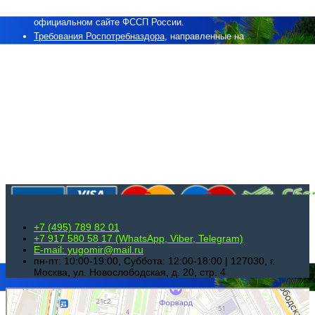
Банк данных исполнительных производств
, опубликован на
официальном сайте ФССП России.
Требования Роспотребназдора
, направленные на
предотвращения распространения СОVID-19.
Методические указания по поэтапному выходу из режима
противоэпидемических ограничений, введенных в рамках
борьбы с распространением новой коронавирусной инфекции
при восстановлении авиапассажирских перевозок в
гражданской авиации.
Способы оплаты
+7 (495) 789 82 01
+7 917 580 58 17 (WhatsApp, Viber, Telegram)
E-mail: yugomir@mail.ru
пн-пт: 10:00-19:00, Суббота: 12:00-18:00 | 127030, г.
Москва, ул. Новослободская, д. 20, стр. 4
Югомир
Турагентство в Москве
Экскурсии в Москве