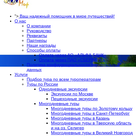
">
Ваш надежный помощник в мире путеществий!
О нас
О компании
Руководство
Реквизиты
Партнеры
Наши награды
Способы оплаты
Оплата через АО «АЛЬФА-БАНК»
Оплата через ПАО «СБЕРБАНК»
Политика конфиденциальности персональных
данных
Услуги
Подбор тура по всем туроператорам
Туры по России
Однодневные экскурсии
Экскурсии по Москве
Пешеходные экскурсии
Многодневные туры
Многодневные туры по Золотому кольцу
Многодневные туры в Санкт-Петербург
Многодневные туры в Казань
Многодневные туры в Тверскую область
и на оз. Селигер
Многодневные туры в Великий Новгород