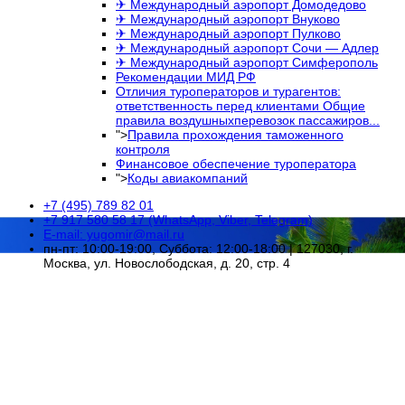
✈ Международный аэропорт Домодедово
✈ Международный аэропорт Внуково
✈ Международный аэропорт Пулково
✈ Международный аэропорт Сочи — Адлер
✈ Международный аэропорт Симферополь
Рекомендации МИД РФ
Отличия туроператоров и турагентов:
ответственность перед клиентами Общие
правила воздушныхперевозок пассажиров...
">
Правила прохождения таможенного
контроля
Финансовое обеспечение туроператора
">
Коды авиакомпаний
+7 (495) 789 82 01
+7 917 580 58 17 (WhatsApp, Viber, Telegram)
E-mail: yugomir@mail.ru
пн-пт: 10:00-19:00, Суббота: 12:00-18:00 | 127030, г.
Москва, ул. Новослободская, д. 20, стр. 4