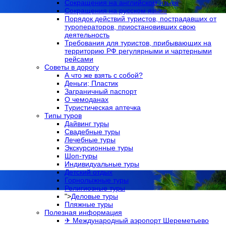
Сокращения на английском языке
Сокращения на русском языке
Порядок действий туристов, пострадавших от
туроператоров, приостановивших свою
деятельность
Требования для туристов, прибывающих на
территорию РФ регулярными и чартерными
рейсами
Советы в дорогу
А что же взять с собой?
Деньги; Пластик
Заграничный паспорт
О чемоданах
Туристическая аптечка
Типы туров
Дайвинг туры
Свадебные туры
Лечебные туры
Экскурсионные туры
Шоп-туры
Индивидуальные туры
Детский отдых
Горнолыжные туры
Религиозные туры
">
Деловые туры
Пляжные туры
Полезная информация
✈ Международный аэропорт Шереметьево