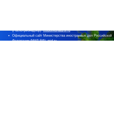
Официальный сайт Федерального агентства по туризму
Министерства культуры Российской Федерации
(Ростуризм):
tourism.gov.ru
Официальный сайт Федеральной службы по надзору в сфере
защиты прав потребителей и благополучия человека
(Роспотребнадзор):
rospotrebnadzor.ru
Официальный сайт Министерства иностранных дел Российской
Федерации (МИД РФ):
mid.ru
Рекомендации выезжающим за границу,
публикация
Федерального агентства по туризму.
Информация для выезжающих за рубеж
, публикация
Федерального агентства по туризму.
Рекомендации выезжающим за границу
, публикация
Роспотребнадзора.
Памятка для выезжающих в туристические поездки
,
публикация Роспотребнадзора.
Рекомендации общего характера, выезжающим за рубеж
,
публикация МИД РФ.
Рекомендации российским туристам, выезжающим за рубеж
,
публикация Консульской службы МИД РФ.
Информация для путешествующих по России и за рубежом
,
публикация портала Госуслуги.