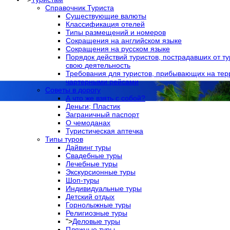
Справочник Туриста
Существующие валюты
Классификация отелей
Типы размещений и номеров
Сокращения на английском языке
Сокращения на русском языке
Порядок действий туристов, пострадавших от т
свою деятельность
Требования для туристов, прибывающих на те
чартерными рейсами
Советы в дорогу
А что же взять с собой?
Деньги; Пластик
Заграничный паспорт
О чемоданах
Туристическая аптечка
Типы туров
Дайвинг туры
Свадебные туры
Лечебные туры
Экскурсионные туры
Шоп-туры
Индивидуальные туры
Детский отдых
Горнолыжные туры
Религиозные туры
">
Деловые туры
Пляжные туры